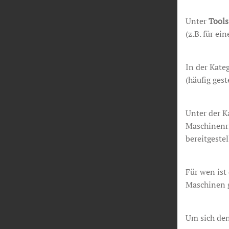
Unter
Tools
(z.B. für ei
In der Kate
(häufig gest
Unter der K
Maschinenri
bereitgestel
Für wen ist
Maschinen 
Um sich de