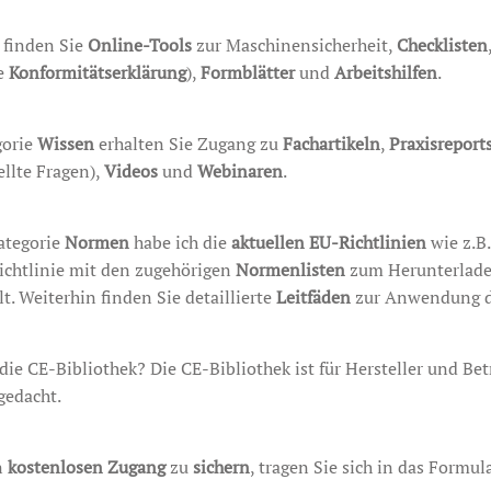
finden Sie
Online-Tools
zur Maschinensicherheit,
Checklisten
ne
Konformitätserklärung
),
Formblätter
und
Arbeitshilfen
.
gorie
Wissen
erhalten Sie Zugang zu
Fachartikeln
,
Praxisreport
ellte Fragen),
Videos
und
Webinaren
.
ategorie
Normen
habe ich die
aktuellen EU-Richtlinien
wie z.B.
chtlinie mit den zugehörigen
Normenlisten
zum Herunterlad
lt. Weiterhin finden Sie detaillierte
Leitfäden
zur Anwendung d
 die CE-Bibliothek? Die CE-Bibliothek ist für Hersteller und Bet
gedacht.
n
kostenlosen Zugang
zu
sichern
, tragen Sie sich in das Formula