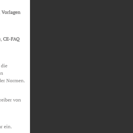
,
Vorlagen
s
,
CE-FAQ
 die
en
er Normen.
reiber von
r ein.