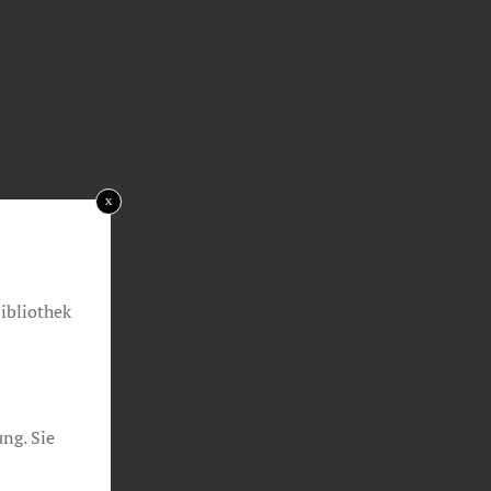
x
ibliothek
ng. Sie