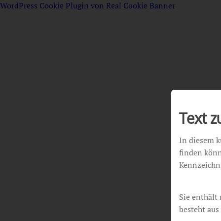
WordPress Cookie Plugin von Real Cookie Banner
Text 
In diesem k
finden könn
Kennzeichn
Sie enthält
besteht aus